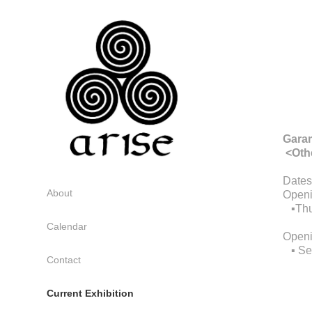
Garam
<Oth
Dates
About
Open
▪️Thu
Calendar
Open
▪️ Se
Contact
Current Exhibition