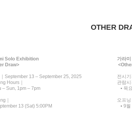
OTHER DR
i Solo Exhibition
가라미
er Draw>
<Othe
｜September 13 – September 25, 2025
전시기간
ing Hours｜
관람시
 – Sun, 1pm – 7pm
▪️ 목
ing｜
오프닝
ptember 13 (Sat) 5:00PM
▪️ 9월