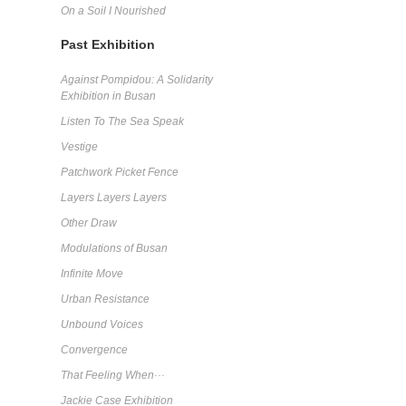
On a Soil I Nourished
Past Exhibition
Against Pompidou: A Solidarity
Exhibition in Busan
Listen To The Sea Speak
Vestige
Patchwork Picket Fence
Layers Layers Layers
Other Draw
Modulations of Busan
Infinite Move
Urban Resistance
Unbound Voices
Convergence
That Feeling When···
Jackie Case Exhibition