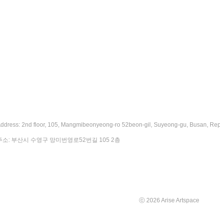
ddress: 2nd floor, 105, Mangmibeonyeong-ro 52beon-gil, Suyeong-gu, Busan, Rep
주소: 부산시 수영구 망미번영로52번길 105 2층
ⓒ 2026 Arise Artspace