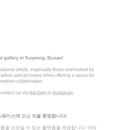
t gallery in Suyeong, Busan!
ational artists, especially those overlooked by
rtists and art lovers while offering a space for
reative collaboration.
, contact us via
the form
or
Instagram
.
스페이스에 오신 것을 환영합니다!
품을 선보일 수 있는 플랫폼을 제공합니다. 어라