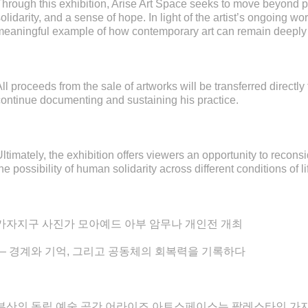
Through this exhibition, Arise Art Space seeks to move beyond pa
solidarity, and a sense of hope. In light of the artist’s ongoing w
meaningful example of how contemporary art can remain deeply c
ll proceeds from the sale of artworks will be transferred directly 
continue documenting and sustaining his practice.
Ultimately, the exhibition offers viewers an opportunity to reconsi
he possibility of human solidarity across different conditions of li
가자지구 사진가 모아예드 아부 암무나 개인전 개최
— 경계와 기억, 그리고 공동체의 회복력을 기록하다
부산의 독립 예술 공간 어라이즈 아트스페이스는 팔레스타인 가