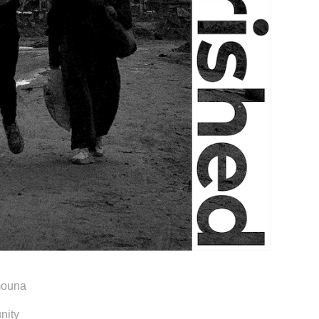
mouna
nity