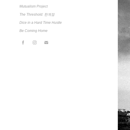
Mutualism Project
The Threshold: 한계점
Dice in a Hard Time Hustle
Be Coming Home