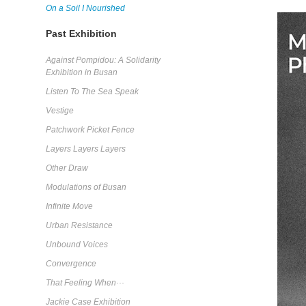
On a Soil I Nourished
Past Exhibition
Against Pompidou: A Solidarity
Exhibition in Busan
Listen To The Sea Speak
Vestige
Patchwork Picket Fence
Layers Layers Layers
Other Draw
Modulations of Busan
Infinite Move
Urban Resistance
Unbound Voices
Convergence
That Feeling When···
Jackie Case Exhibition