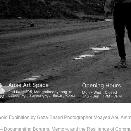
Solo Exhibition by Gaza-Based Photographer Moayed Abu Am
— Documenting Borders, Memory, and the Resilience of Commu