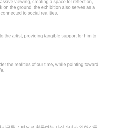
ssive viewing, creating a space for reflection,
ork on the ground, the exhibition also serves as a
onnected to social realities.
to the artist, providing tangible support for him to
der the realities of our time, while pointing toward
fe.
자지구를 기반으로 활동하는 사진가이자 영화감독