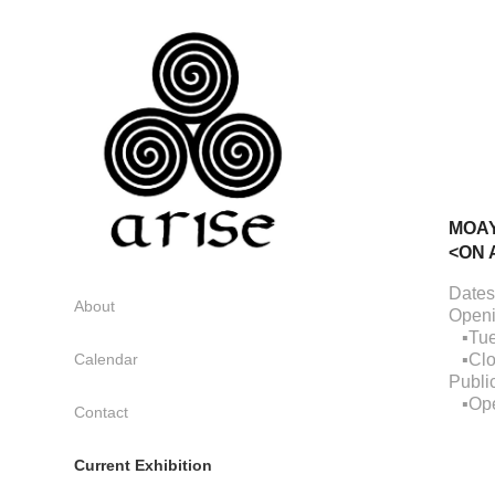
MOAY
<ON 
Dates
About
Open
▪️Tu
Calendar
▪️Clo
Publi
▪️Ope
Contact
Current Exhibition