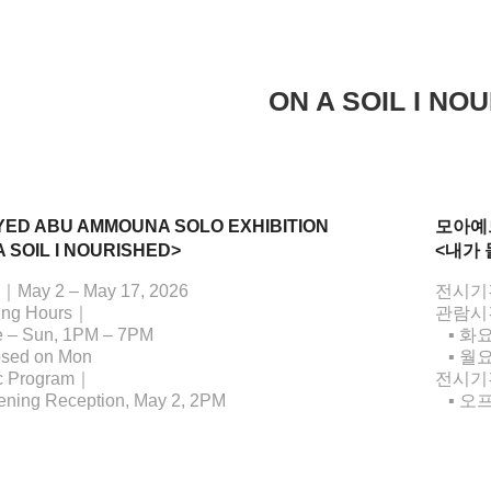
ON A SOIL I NO
ED ABU AMMOUNA SOLO EXHIBITION
모아예
A SOIL I NOURISHED>
<내가 
｜May 2 – May 17, 2026
전시기간
ing Hours｜
관람시
e – Sun, 1PM – 7PM
▪️ 화
sed on Mon
▪️ 월
c Program｜
전시기
ning Reception, May 2, 2PM
▪️ 오