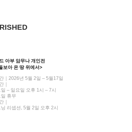
URISHED
드 아부 암무나 개인전
돌보아 온 땅 위에서>
｜2026년 5월 2일 – 5월17일
간｜
요일 – 일요일 오후 1시 – 7시
요일 휴무
간｜
프닝 리셉션, 5월 2일 오후 2시